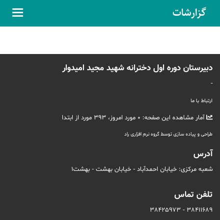
گزارشات
دبیرستان دوره اول دخترانه شهید مجید امیدوار
-
ارتباط با ما
آمار مشاهده این صفحه:
0
مورد امروز،
393
مورد از ابتدا
طراحی و پیاده سازی توسط گروه نرم افزاری راد
آدرس
شعبه مرکزی: خیابان احمدآباد - خیابان بهشت - بهشت1
تلفن تماس
38411689 - 38425973